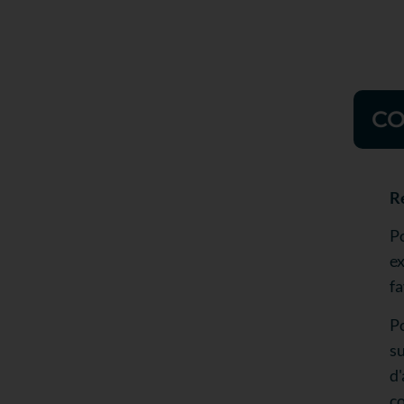
CO
R
Po
ex
fa
Po
su
d'
c