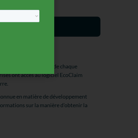
ON
rment 15 % du personnel de chaque
prises ont accès au logiciel EcoClaim
rre.
reconnue en matière de développement
formations sur la manière d'obtenir la