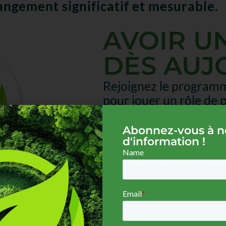
angement significatif et mesurable.
AVOIR U
DÈS AUJ
Rejoignez le programm
pour jouer un rôle de 
transformation de l'a
l'assurance en matièr
Abonnez-vous à no
d'information !