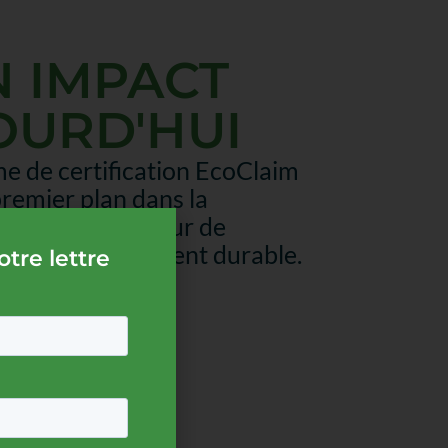
N IMPACT
OURD'HUI
e de certification EcoClaim
premier plan dans la
pproche du secteur de
e de développement durable.
tre lettre