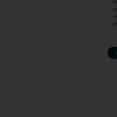
No
co
ré
ob