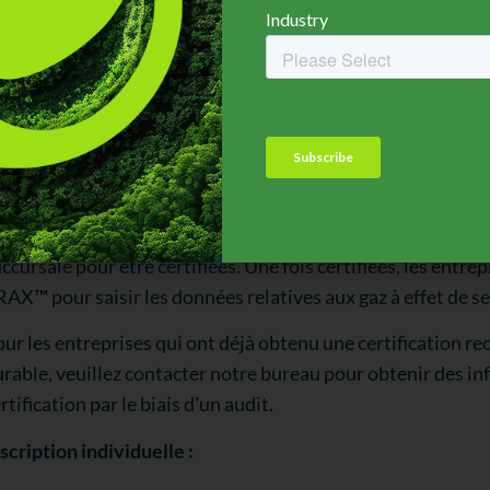
MMENT OBTENIR LA CERTIFICATI
hésion de l'entreprise :
s entreprises paient des frais d'inscription initiaux et fo
ccursale pour être certifiées. Une fois certifiées, les entre
AX™ pour saisir les données relatives aux gaz à effet de se
ur les entreprises qui ont déjà obtenu une certification 
rable, veuillez contacter notre bureau pour obtenir des in
rtification par le biais d'un audit.
scription individuelle :