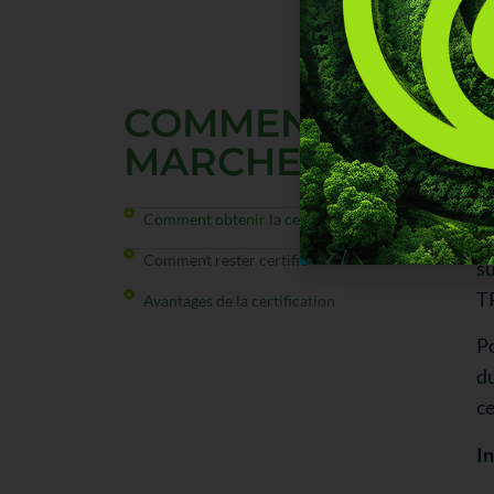
CO
COMMENT ÇA
MARCHE
Ad
Comment obtenir la certification
Le
Comment rester certifié
su
TR
Avantages de la certification
Po
du
ce
In